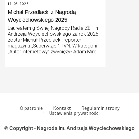
11-03-2026
Michał Przedlacki z Nagrodą
Woyciechowskiego 2025
Laureatem głównej Nagrody Radia ZET im.
Andrzeja Woyciechowskiego za rok 2025
został Michał Przedlacki, reporter
magazynu „Superwizjer” TVN. W kategorii
„Autor internetowy” zwyciężył Adam Mirek
(„Adam Mirek”), a nagroda „Dziennikarz dla
planety” trafiła do rąk Aleksandry Hołowni
(„Dziennik Gazeta Prawna”). Autorem
najbardziej zasięgowej publikacji 2025 roku
okazał się Szymon Jadczak z Wirtualnej
Polski. Nagrody wręczono podczas
uroczystej jubileuszowej gali, która odbyła
się w Nowym Teatrze w Warszawie.
O patronie
Kontakt
Regulamin strony
Ustawienia prywatności
© Copyright - Nagroda im. Andrzeja Woyciechowskiego