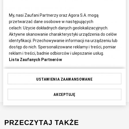
obejrzeć na platformie
YouTube
.
My, nasi Zaufani Partnerzy oraz Agora S.A. mogą
przetwarzać dane osobowe w następujących
Maciej Bąk na co dzień jest trójmiejskim reporterem
celach:
Użycie dokładnych danych geolokalizacyjnych.
Radia ZET. Zaczynał w studenckim Radiu SAR,
Aktywne skanowanie charakterystyki urządzenia do celów
następnie szlify zdobywał w Radiu Gdańsk, a do
identyfikacji. Przechowywanie informacji na urządzeniu lub
dostęp do nich. Spersonalizowane reklamy i treści, pomiar
zespołu Radia ZET dołączył w 2016 roku. Relacjonuje
reklam i treści, badnie odbiorców i ulepszanie usług.
najważniejsze wydarzenia z Pomorza i Warmii i Mazur,
Lista Zaufanych Partnerów
ale można go było usłyszeć również w relacjach z
Ukrainy, Rosji, Hiszpanii, Wielkiej Brytanii czy strefy
USTAWIENIA ZAAWANSOWANE
stanu wyjątkowego na wschodzie kraju.
AKCEPTUJĘ
PRZECZYTAJ TAKŻE