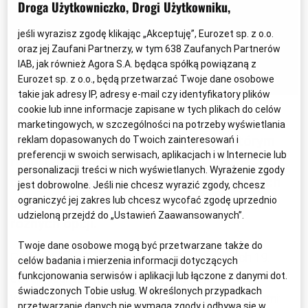
Droga Użytkowniczko, Drogi Użytkowniku,
jeśli wyrazisz zgodę klikając „Akceptuję”, Eurozet sp. z o.o.
oraz jej Zaufani Partnerzy, w tym
638
Zaufanych Partnerów
IAB, jak również Agora S.A. będąca spółką powiązaną z
Eurozet sp. z o.o., będą przetwarzać Twoje dane osobowe
takie jak adresy IP, adresy e-mail czy identyfikatory plików
cookie lub inne informacje zapisane w tych plikach do celów
Ruszył podcast Macieja Bąka "Media i
marketingowych, w szczególności na potrzeby wyświetlania
polityka. Niebezpieczne związki", w którym
reklam dopasowanych do Twoich zainteresowań i
preferencji w swoich serwisach, aplikacjach i w Internecie lub
reporter Radia ZET rozmawia z
personalizacji treści w nich wyświetlanych. Wyrażenie zgody
dziennikarzami politycznymi o tajnikach ich
jest dobrowolne. Jeśli nie chcesz wyrazić zgody, chcesz
ograniczyć jej zakres lub chcesz wycofać zgodę uprzednio
pracy i nieoficjalnych relacjach z politykami
udzieloną przejdź do „Ustawień Zaawansowanych”.
różnych opcji.
Twoje dane osobowe mogą być przetwarzane także do
Podcast liczy 6 odcinków i powstał w ramach 19.
celów badania i mierzenia informacji dotyczących
funkcjonowania serwisów i aplikacji lub łączone z danymi dot.
edycji Nagrody Radia ZET im. Andrzeja
świadczonych Tobie usług. W określonych przypadkach
Woyciechowskiego, której motyw przewodni brzmi:
przetwarzanie danych nie wymaga zgody i odbywa się w