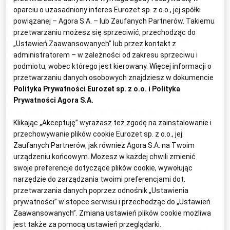
"Polityka w mediach. Media w polityce". Gośćmi
oparciu o uzasadniony interes Eurozet sp. z o.o., jej spółki
powiązanej – Agora S.A. – lub Zaufanych Partnerów. Takiemu
Macieja Bąka byli: Dominika Długosz, Agnieszka
przetwarzaniu możesz się sprzeciwić, przechodząc do
Gozdyra, Bogdan Rymanowski, Beata Lubecka,
„Ustawień Zaawansowanych” lub przez kontakt z
Grzegorz Kajdanowicz i Andrzej Stankiewicz.
administratorem – w zależności od zakresu sprzeciwu i
podmiotu, wobec którego jest kierowany. Więcej informacji o
przetwarzaniu danych osobowych znajdziesz w dokumencie
Autor wywiadów rozmawia z dziennikarzami o ich
Polityka Prywatności Eurozet sp. z o.o. i
Polityka
pracy od kuchni, doświadczeniach, relacjach z
Prywatności Agora S.A.
politykami, nieznanych historiach, a także poszukuje
Klikając „Akceptuję” wyrażasz też zgodę na zainstalowanie i
odpowiedzi czy politycy znani z ekranów
przechowywanie plików cookie Eurozet sp. z o.o., jej
telewizyjnych zmieniają się w kontaktach
Zaufanych Partnerów, jak również Agora S.A. na Twoim
nieoficjalnych. A może zakładają swoje maski
urządzeniu końcowym. Możesz w każdej chwili zmienić
swoje preferencje dotyczące plików cookie, wywołując
wyłącznie w świetle kamer?
narzędzie do zarządzania twoimi preferencjami dot.
przetwarzania danych poprzez odnośnik „Ustawienia
Cała seria podcastu "Polityka i media. Niebezpieczne
prywatności” w stopce serwisu i przechodząc do „Ustawień
związki" jest dostępna
TUTAJ
, a także na
Zaawansowanych”. Zmiana ustawień plików cookie możliwa
jest także za pomocą ustawień przeglądarki.
player.radiozet.pl
i Spotify. Wywiady można również