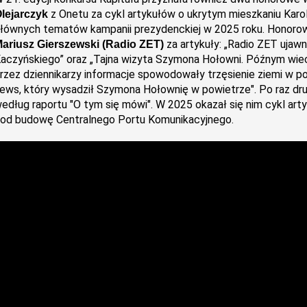
z Onetu za
cykl artykułów o ukrytym mieszkaniu Karol
lejarczyk
łównych tematów kampanii prezydenckiej w 2025 roku. Honoro
za artykuły: „Radio ZET ujaw
ariusz Gierszewski (Radio ZET)
aczyńskiego” oraz „Tajna wizyta Szymona Hołowni. Późnym wiec
rzez dziennikarzy informacje spowodowały trzęsienie ziemi w pols
ews, który wysadził Szymona Hołownię w powietrze". Po raz drug
edług raportu "O tym się mówi". W 2025 okazał się nim cykl ar
od budowę Centralnego Portu Komunikacyjnego.