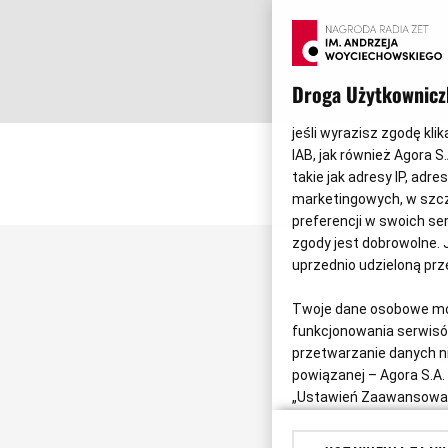
Droga Użytkownicz
jeśli wyrazisz zgodę klik
IAB, jak również Agora 
takie jak adresy IP, adr
marketingowych, w szcz
preferencji w swoich ser
zgody jest dobrowolne. 
uprzednio udzieloną pr
Twoje dane osobowe mog
funkcjonowania serwisów
przetwarzanie danych nie
G
powiązanej – Agora S.A
t
„Ustawień Zaawansowany
d
wobec którego jest kie
u
Polityka Prywatności Eu