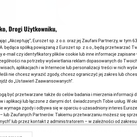
ko, Drogi Użytkowniku,
ając „Akceptuję”, Eurozet sp. z o.o. oraz jej Zaufani Partnerzy, w tym
6
S.A. będąca spółką powiązaną z Eurozet sp. z o.o., będą przetwarzać 
EDYCJA 2025
esy e-mail czy identyfikatory plików cookie lub inne informacje zapisane
2025
2024
2023
ególności na potrzeby wyświetlania reklam dopasowanych do Twoich
wisach, aplikacjach i w Internecie lub personalizacji treści w nich wy
Jeśli nie chcesz wyrazić zgody, chcesz ograniczyć jej zakres lub chc
zejdź do „Ustawień Zaawansowanych”.
LAUREAT MICHAŁ PRZEDLACKI
ą być przetwarzane także do celów badania i mierzenia informacji 
 i aplikacji lub łączone z danymi dot. świadczonych Tobie usług. W o
 wymaga zgody i odbywa się w oparciu o uzasadniony interes Eurozet sp
łówną Nagrodę Radia ZET im. Andrzeja Woyciechowskiego 
. – lub Zaufanych Partnerów. Takiemu przetwarzaniu możesz się sprz
ylko walczyć. Historia oddziału Janusza Szeremety”, opow
ch” lub przez kontakt z administratorem – w zależności od zakresu 
owodzonym przez Janusza Szeremetę, którzy walczą z wojsk
rowany. Więcej informacji o przetwarzaniu danych osobowych znajdzi
nikatowy zapis odwagi, braterstwa i oddania sprawie, ale ta
rozet sp. z o.o. i
Polityka Prywatności Agora S.A.