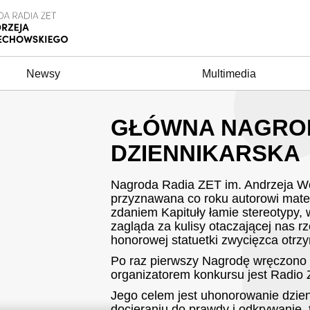
Newsy
Multimedia
GŁÓWNA NAGRO
DZIENNIKARSKA
Nagroda Radia ZET im. Andrzeja W
przyznawana co roku autorowi materi
zdaniem Kapituły łamie stereotypy,
zagląda za kulisy otaczającej nas r
honorowej statuetki zwycięzca otrzym
Po raz pierwszy Nagrodę wręczono 
organizatorem konkursu jest Radio 
Jego celem jest uhonorowanie dzie
docieraniu do prawdy i odkrywanie, 