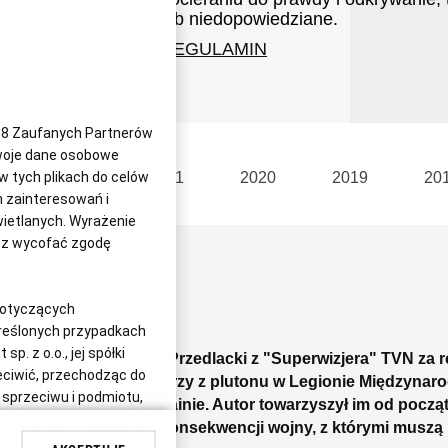
lub niedopowiedziane.
REGULAMIN
38
Zaufanych Partnerów
Twoje dane osobowe
 w tych plikach do celów
2022
2021
2020
2019
20
 zainteresowań i
świetlanych. Wyrażenie
esz wycofać zgodę
dotyczących
kreślonych przypadkach
. z o.o., jej spółki
2025 otrzymał Michał Przedlacki z "Superwizjera" TVN za
eciwić, przechodząc do
iadający o losach żołnierzy z plutonu w Legionie Międzyna
sprzeciwu i podmiotu,
ami rosyjskimi w Ukrainie. Autor towarzyszył im od począt
esz w dokumencie
kże obraz cierpienia i konsekwencji wojny, z którymi muszą 