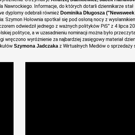
a Nawrockiego. Informacje, do których dotarli dziennikarze stał 
we dyplomy odebrali również
Dominika Długosza ("Newsweek 
nia: Szymon Hołownia spotkał się pod osłoną nocy z wysłanniki
zorem odwiedził jednego z ważnych polityków PiS” z 4 lipca 20
kiej polityce, a w uzasadnieniu nominacji można było przeczytać
i wręczono wyróżnienie za najbardziej zasięgowy materiał dzien
tykułów
z Wirtualnych Mediów o sprzedaży st
Szymona Jadczaka