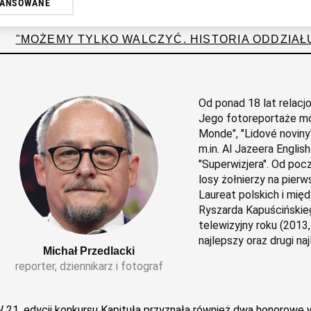
ajbliżsi.
WANSOWANE
ażasz też zgodę na zainstalowanie i przechowywanie plików cookie Euroz
"MOŻEMY TYLKO WALCZYĆ. HISTORIA ODDZIA
ak również Agora S.A. na Twoim urządzeniu końcowym. Możesz w każde
lików cookie, wywołując narzędzie do zarządzania twoimi preferencja
k „Ustawienia prywatności” w stopce serwisu i przechodząc do „Usta
a ustawień plików cookie możliwa jest także za pomocą ustawień pr
Od ponad 18 lat relacj
Jego fotoreportaże moż
erzy oraz Agora S.A. mogą przetwarzać dane osobowe w następującyc
Monde", "Lidové noviny
kalizacyjnych. Aktywne skanowanie charakterystyki urządzenia do cel
m.in. Al Jazeera Englis
ji na urządzeniu lub dostęp do nich. Spersonalizowane reklamy i treśc
"Superwizjera". Od poc
 i ulepszanie usług.
Lista Zaufanych Partnerów
losy żołnierzy na pierwsz
Laureat polskich i mię
Ryszarda Kapuścińskieg
telewizyjny roku (2013
najlepszy oraz drugi na
Michał Przedlacki
reporter, dziennikarz i fotograf
 21. edycji konkursu Kapituła przyznała również dwa honorowe w