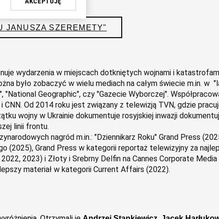
AKCEPTUJĘ
et sp. z o.o., jej
ŁU JANUSZA SZEREMETY"
j chwili zmienić swoje
mi dot. przetwarzania
wień
zeglądarki.
onuje wydarzenia w miejscach dotkniętych wojnami i katastrofam
na było zobaczyć w wielu mediach na całym świecie m.in. w "la
h celach:
Użycie
", "National Geographic", czy "Gazecie Wyborczej". Współpracowa
ów identyfikacji.
h i CNN. Od 2014 roku jest związany z telewizją TVN, gdzie pracuj
i, pomiar reklam i
zątku wojny w Ukrainie dokumentuje rosyjskiej inwazji dokumentu
ej linii frontu.
dzynarodowych nagród m.in.: "Dziennikarz Roku" Grand Press (202
o (2025), Grand Press w kategorii reportaż telewizyjny za najle
, 2022, 2023) i Złoty i Srebrny Delfin na Cannes Corporate Medi
jlepszy materiał w kategorii Current Affairs (2022).
yróżnienia. Otrzymali je
Andrzej Stankiewicz, Jacek Harłukowi