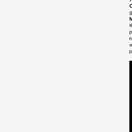
O
g
M
K
p
n
w
p