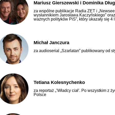
Mariusz Gierszewski i Dominika Dłu
za wspólne publikacje Radia ZET i „Newseek
wysłannikiem Jarosława Kaczyńskiego” oraz
ważnych polityków PiS”, który ukazały się 4 
Michał Janczura
za audioserial „Szarlatan” publikowany od s
Tetiana Kolesnychenko
za reportaż „’Władcy ciał’. Po wszystkim z ży
Polsce