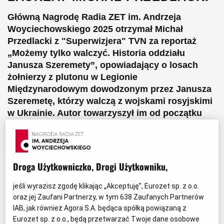
Główną Nagrodę Radia ZET im. Andrzeja
Woyciechowskiego 2025 otrzymał Michał
Przedlacki z "Superwizjera" TVN za reportaż
„Możemy tylko walczyć. Historia oddziału
Janusza Szeremety”, opowiadający o losach
żołnierzy z plutonu w Legionie
Międzynarodowym dowodzonym przez Janusza
Szeremetę, którzy walczą z wojskami rosyjskimi
w Ukrainie. Autor towarzyszył im od początku
wojny. To unikatowy zapis odwagi, braterstwa i
oddania sprawie, ale także obraz cierpienia i
konsekwencji wojny, z którymi muszą mierzyć
się najbliżsi.
Droga Użytkowniczko, Drogi Użytkowniku,
jeśli wyrazisz zgodę klikając „Akceptuję”, Eurozet sp. z o.o.
"MOŻEMY TYLKO WALCZYĆ. HISTORIA
oraz jej Zaufani Partnerzy, w tym
638
Zaufanych Partnerów
ODDZIAŁU JANUSZA SZEREMETY"
IAB, jak również Agora S.A. będąca spółką powiązaną z
Eurozet sp. z o.o., będą przetwarzać Twoje dane osobowe