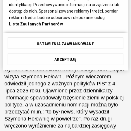
identyfikacji. Przechowywanie informacji na urządzeniu lub
Stankiewicz, Jacek Harłukowicz, Piotr Olejarczyk
dostęp do nich. Spersonalizowane reklamy i treści, pomiar
z Onetu za
cykl artykułów o ukrytym mieszkaniu
reklam i treści, badnie odbiorców i ulepszanie usług.
Karola Nawrockiego. Informacje, do których dotarli
Lista Zaufanych Partnerów
dziennikarze stał się jednym z głównych tematów
kampanii prezydenckiej w 2025 roku. Honorowe
dyplomy odebrali również
Dominika Długosza
USTAWIENIA ZAAWANSOWANE
("Newsweek Polska") oraz Mariusz Gierszewski
(Radio ZET)
za artykuły: „Radio ZET ujawnia:
AKCEPTUJĘ
Szymon Hołownia spotkał się pod osłoną nocy z
wysłannikiem Jarosława Kaczyńskiego” oraz „Tajna
wizyta Szymona Hołowni. Późnym wieczorem
odwiedził jednego z ważnych polityków PiS” z 4
lipca 2025 roku. Ujawnione przez dziennikarzy
informacje spowodowały trzęsienie ziemi w polskiej
polityce, a w uzasadnieniu nominacji można było
przeczytać m.in.: "to był news, który wysadził
Szymona Hołownię w powietrze". Po raz drugi
wręczono wyróżnienie za najbardziej zasięgowy