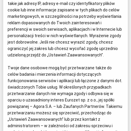
takie jak adresy IP, adresy e-mail czy identyfikatory plików
cookie lub inne informacje zapisane w tych plikach do celów
marketingowych, w szczególności na potrzeby wyświetlania
reklam dopasowanych do Twoich zainteresowań i
preferencji w swoich serwisach, aplikacjach i w Internecie lub
personalizacji treści w nich wyświetlanych. Wyrażenie zgody
jest dobrowolne. Jeśli nie chcesz wyrazić zgody, chcesz
ograniczyć jej zakres lub chcesz wycofać zgodę uprzednio
udzieloną przejdź do „Ustawień Zaawansowanych”.
Twoje dane osobowe mogą być przetwarzane także do
Michał Przedlacki
celów badania i mierzenia informacji dotyczących
reporter, dziennikarz i fotograf
funkcjonowania serwisów i aplikacji lub łączone z danymi dot.
świadczonych Tobie usług. W określonych przypadkach
Od ponad 18 lat relacjonuje wydarzenia w
przetwarzanie danych nie wymaga zgody i odbywa się w
oparciu o uzasadniony interes Eurozet sp. z o.o., jej spółki
miejscach dotkniętych wojnami i katastrofami na
powiązanej – Agora S.A. – lub Zaufanych Partnerów. Takiemu
całym świecie. Jego fotoreportaże można było
przetwarzaniu możesz się sprzeciwić, przechodząc do
zobaczyć w wielu mediach na całym świecie m.in.
„Ustawień Zaawansowanych” lub przez kontakt z
w "la Repubblica", "Le Monde", "Lidové noviny",
administratorem – w zależności od zakresu sprzeciwu i
"National Geographic", czy "Gazecie Wyborczej".