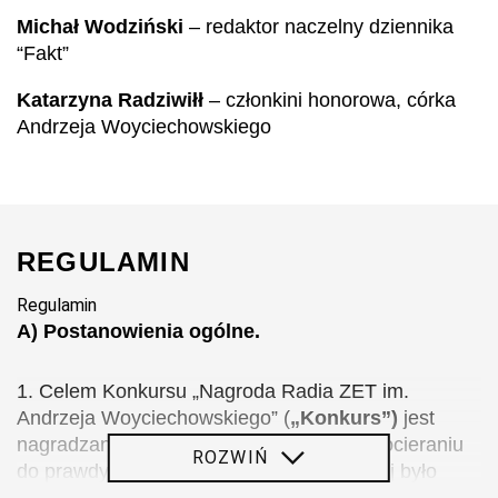
Michał Wodziński
– redaktor naczelny dziennika
“Fakt”
Katarzyna Radziwiłł
– członkini honorowa, córka
Andrzeja Woyciechowskiego
REGULAMIN
Regulamin
A) Postanowienia ogólne.
1. Celem Konkursu „Nagroda Radia ZET im.
Andrzeja Woyciechowskiego” (
„Konkurs
”)
jest
nagradzanie dziennikarzy za odwagę w docieraniu
ROZWIŃ
do prawdy i odkrywanie tego, co wcześniej było