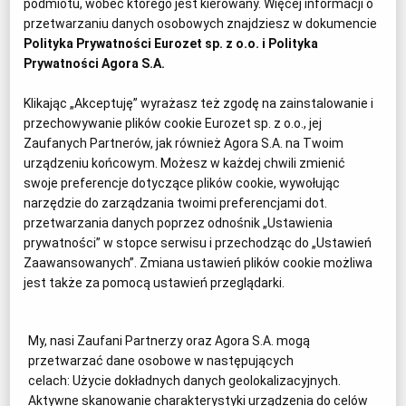
podmiotu, wobec którego jest kierowany. Więcej informacji o
Współpracował z telewizjami m.in. Al Jazeera
przetwarzaniu danych osobowych znajdziesz w dokumencie
English i CNN. Od 2014 roku jest związany z
Polityka Prywatności Eurozet sp. z o.o. i
Polityka
telewizją TVN, gdzie pracuje w redakcji
Prywatności Agora S.A.
"Superwizjera". Od początku wojny w Ukrainie
dokumentuje rosyjskiej inwazji dokumentuje
Klikając „Akceptuję” wyrażasz też zgodę na zainstalowanie i
koszmar wojny i losy żołnierzy na pierwszej linii
przechowywanie plików cookie Eurozet sp. z o.o., jej
Zaufanych Partnerów, jak również Agora S.A. na Twoim
frontu.
urządzeniu końcowym. Możesz w każdej chwili zmienić
Laureat polskich i międzynarodowych nagród m.in.:
swoje preferencje dotyczące plików cookie, wywołując
"Dziennikarz Roku" Grand Press (2025), Nagroda
narzędzie do zarządzania twoimi preferencjami dot.
PAP im. Ryszarda Kapuścińskiego (2025), Grand
przetwarzania danych poprzez odnośnik „Ustawienia
Press w kategorii reportaż telewizyjny za najlepszy
prywatności” w stopce serwisu i przechodząc do „Ustawień
reportaż telewizyjny roku (2013, 2022, 2023) i Złoty i
Zaawansowanych”. Zmiana ustawień plików cookie możliwa
Srebrny Delfin na Cannes Corporate Media & TV
jest także za pomocą ustawień przeglądarki.
Awards za najlepszy oraz drugi najlepszy materiał w
kategorii Current Affairs (2022).
My, nasi Zaufani Partnerzy oraz Agora S.A. mogą
przetwarzać dane osobowe w następujących
W 21. edycji konkursu Kapituła przyznała również
celach:
Użycie dokładnych danych geolokalizacyjnych.
Aktywne skanowanie charakterystyki urządzenia do celów
dwa honorowe wyróżnienia. Otrzymali je
Andrzej