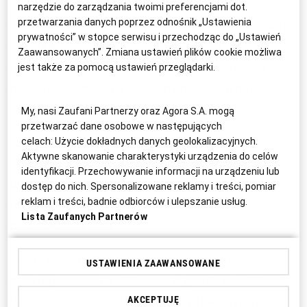
– za
Paulina Górska
(
„Lepszy Klimat”
)
narzędzie do zarządzania twoimi preferencjami dot.
przetwarzania danych poprzez odnośnik „Ustawienia
konsekwentną, niezależną działalność dziennikarską na
prywatności” w stopce serwisu i przechodząc do „Ustawień
rzecz klimatu i zrównoważonego rozwoju w
Zaawansowanych”. Zmiana ustawień plików cookie możliwa
przestrzeni internetowej, a także systematyczne
jest także za pomocą ustawień przeglądarki.
poszerzanie tematyki swojego podcastu o nowe
interesujące wątki;
My, nasi Zaufani Partnerzy oraz Agora S.A. mogą
przetwarzać dane osobowe w następujących
– za popularyzowanie
celach:
Użycie dokładnych danych geolokalizacyjnych.
Adam Mirek (
Adam Mirek
)
Aktywne skanowanie charakterystyki urządzenia do celów
nauki w sieci, skuteczne docieranie do młodych
identyfikacji. Przechowywanie informacji na urządzeniu lub
odbiorców oraz umiejętne łączenie rzetelnego
dostęp do nich. Spersonalizowane reklamy i treści, pomiar
reklam i treści, badnie odbiorców i ulepszanie usług.
przygotowania merytorycznego z lekkością przekazu i
Lista Zaufanych Partnerów
poczuciem humoru;
– za rzetelność,
Jakub Wiech (
„Elektryfikacja”
)
USTAWIENIA ZAAWANSOWANE
merytoryczność i umiejętność wyjaśniania zawiłości
transformacji energetycznej, polityki klimatycznej i
AKCEPTUJĘ