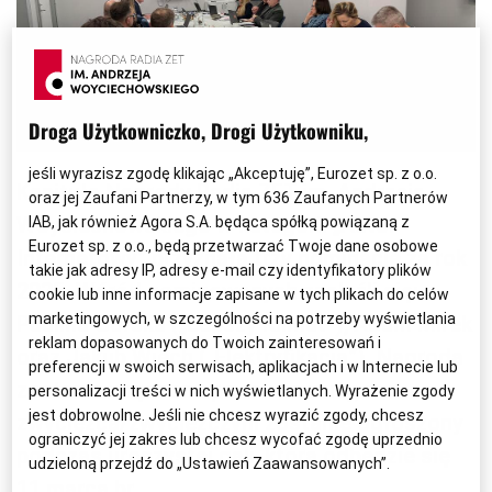
Droga Użytkowniczko, Drogi Użytkowniku,
jeśli wyrazisz zgodę klikając „Akceptuję”, Eurozet sp. z o.o.
Kapituła Nagrody Radia ZET im. Andrzeja
oraz jej Zaufani Partnerzy, w tym
636
Zaufanych Partnerów
Woyciechowskiego w kategorii „Autor
IAB, jak również Agora S.A. będąca spółką powiązaną z
Eurozet sp. z o.o., będą przetwarzać Twoje dane osobowe
Internetowy” przyznała trzy nominacje za rok
takie jak adresy IP, adresy e-mail czy identyfikatory plików
2025. Wśród nominowanych znaleźli się:
cookie lub inne informacje zapisane w tych plikach do celów
marketingowych, w szczególności na potrzeby wyświetlania
Paulina Górska („Lepszy Klimat”), Adam Mirek
reklam dopasowanych do Twoich zainteresowań i
oraz Jakub Wiech („Elektryfikacja”). Nagroda
preferencji w swoich serwisach, aplikacjach i w Internecie lub
zostanie wręczona po raz czwarty, a
personalizacji treści w nich wyświetlanych. Wyrażenie zgody
jest dobrowolne. Jeśli nie chcesz wyrazić zgody, chcesz
zwycięzca/zwyciężczyni zostanie ogłoszony
ograniczyć jej zakres lub chcesz wycofać zgodę uprzednio
podczas uroczystej gali, która odbędzie się
udzieloną przejdź do „Ustawień Zaawansowanych”.
11 marca br.