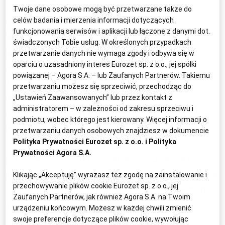
Twoje dane osobowe mogą być przetwarzane także do
celów badania i mierzenia informacji dotyczących
Celem Konkursu o Nagrodę Radia ZET im. Andrzeja
funkcjonowania serwisów i aplikacji lub łączone z danymi dot.
Woyciechowskiego w kategorii „Autor internetowy”
świadczonych Tobie usług. W określonych przypadkach
jest wyróżnianie autorów treści internetowych (w tym:
przetwarzanie danych nie wymaga zgody i odbywa się w
oparciu o uzasadniony interes Eurozet sp. z o.o., jej spółki
ekspertów, publicystów, pasjonatów, dziennikarzy)
powiązanej – Agora S.A. – lub Zaufanych Partnerów. Takiemu
tworzących poza głównym nurtem mediów –
przetwarzaniu możesz się sprzeciwić, przechodząc do
wyróżniających się rzetelnością, wiarygodnością,
„Ustawień Zaawansowanych” lub przez kontakt z
administratorem – w zależności od zakresu sprzeciwu i
syntetycznym podejściem do poruszanych tematów,
podmiotu, wobec którego jest kierowany. Więcej informacji o
mających w danym roku istotny wkład w objaśnianie
przetwarzaniu danych osobowych znajdziesz w dokumencie
Polityka Prywatności Eurozet sp. z o.o. i
Polityka
zagadnień i zjawisk ważnych społecznie oraz
Prywatności Agora S.A.
pozytywny wpływ na kształtowanie poglądów i
postaw obywatelskich. Kandydatów do Nagrody mógł
Klikając „Akceptuję” wyrażasz też zgodę na zainstalowanie i
przechowywanie plików cookie Eurozet sp. z o.o., jej
zgłosić każdy za pośrednictwem ogólnodostępnego
Zaufanych Partnerów, jak również Agora S.A. na Twoim
formularza.
urządzeniu końcowym. Możesz w każdej chwili zmienić
swoje preferencje dotyczące plików cookie, wywołując