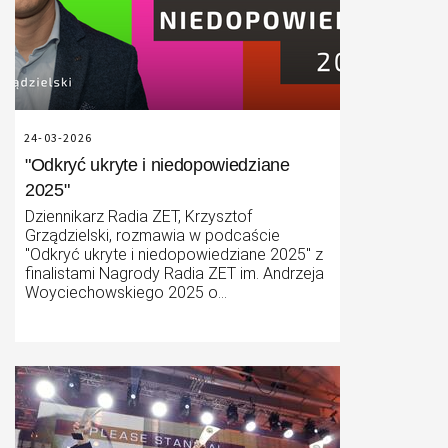
24-03-2026
"Odkryć ukryte i niedopowiedziane
2025"
Dziennikarz Radia ZET, Krzysztof
Grządzielski, rozmawia w podcaście
"Odkryć ukryte i niedopowiedziane 2025" z
finalistami Nagrody Radia ZET im. Andrzeja
Woyciechowskiego 2025 o
najważniejszych publikacjach 2025 roku,
kulisach ich powstawania, najlepszych
podcastach oraz zmianach klimatycznych i
roli, jaką w tym zakresie pełnią media.